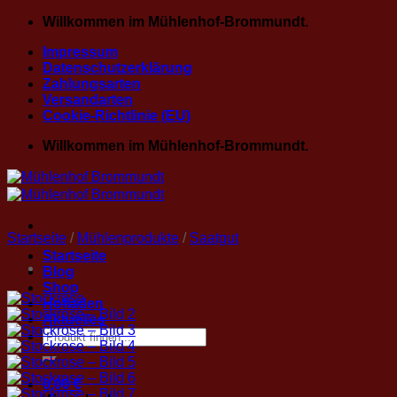
Zum
Willkommen im Mühlenhof-Brommundt.
Inhalt
Impressum
springen
Datenschutzerklärung
Zahlungsarten
Versandarten
Cookie-Richtlinie (EU)
Willkommen im Mühlenhof-Brommundt.
Startseite
/
Mühlenprodukte
/
Saatgut
Startseite
Blog
Shop
Hofladen
Aktuelles
Suche
nach:
0,00
€