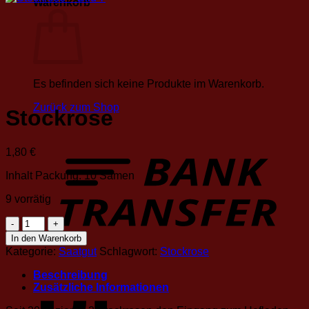
Warenkorb
Es befinden sich keine Produkte im Warenkorb.
Zurück zum Shop
Stockrose
1,80
€
Inhalt Packung: 10 Samen
9 vorrätig
Stockrose
Menge
In den Warenkorb
Kategorie:
Saatgut
Schlagwort:
Stockrose
Beschreibung
Zusätzliche Informationen