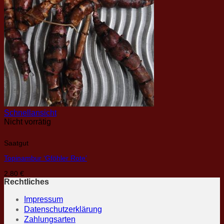
Schnellansicht
Nicht vorrätig
Saatgut
Topinambur ‘Gföhler Rote’
2,80
€
Rechtliches
Impressum
Datenschutzerklärung
Zahlungsarten