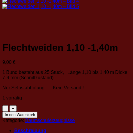
Flechtweiden 1,10 -1,40m
9,00
€
1 Bund besteht aus 25 Stück, Länge 1,10 bis 1,40 m Dicke
7-9 mm (Schnittzustand)
Nur Selbstabholung Kein Versand !
1 vorrätig
Flechtweiden
1,10
In den Warenkorb
-1,40m
Kategorie:
Baumschulerzeugnisse
Menge
Beschreibung