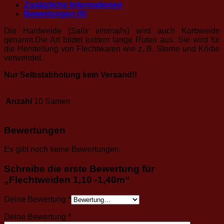
Zusätzliche Informationen
Bewertungen (0)
Die Hanfweide (
Salix viminalis
) wird auch Korbweide
genannt.Die Art bildet extrem lange Ruten aus. Sie wird für
die Herstellung von Flechtwaren wie z. B. Sterne und Körbe
verwendet.
Nur Selbstabholung kein Versand!!
Anzahl
10 Samen
Bewertungen
Es gibt noch keine Bewertungen.
Schreibe die erste Bewertung für
„Flechtweiden 1,10 -1,40m“
Deine Bewertung
*
Deine Bewertung
*