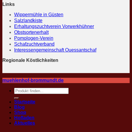
Links
Wippermühle in Güsten
Salzlandkiste
Erhaltungszuchtverein Vorwerkhühner
Obstsortenerhalt
Pomologen-Verein
Schafzuchtverband
Interessengemeinschaft Ouessantschaf
Regionale Köstlichkeiten
muehlenhof-brommundt.de
Suche
nach:
Startseite
Blog
Shop
Hofladen
Aktuelles