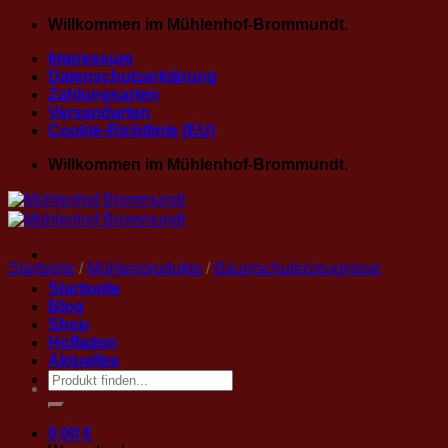
Zum
Willkommen im Mühlenhof-Brommundt.
Inhalt
Impressum
springen
Datenschutzerklärung
Zahlungsarten
Versandarten
Cookie-Richtlinie (EU)
Willkommen im Mühlenhof-Brommundt.
Startseite
/
Mühlenprodukte
/
Baumschulerzeugnisse
Startseite
Blog
Shop
Hofladen
Aktuelles
Suche
nach:
0,00
€