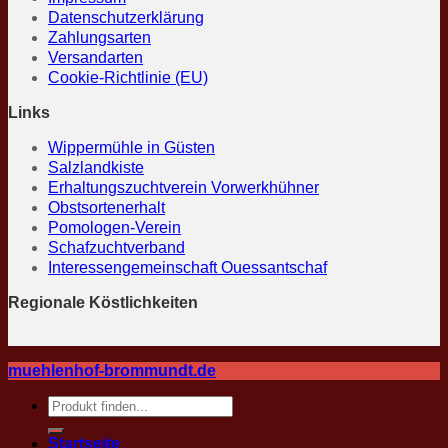
Datenschutzerklärung
Zahlungsarten
Versandarten
Cookie-Richtlinie (EU)
Links
Wippermühle in Güsten
Salzlandkiste
Erhaltungszuchtverein Vorwerkhühner
Obstsortenerhalt
Pomologen-Verein
Schafzuchtverband
Interessengemeinschaft Ouessantschaf
Regionale Köstlichkeiten
muehlenhof-brommundt.de
Suche
nach:
Startseite