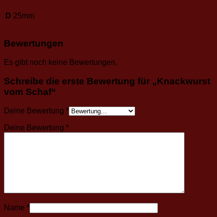
D
25mm
Bewertungen
Es gibt noch keine Bewertungen.
Schreibe die erste Bewertung für „Knackwurst
vom Schaf“
Deine Bewertung
*
Deine Bewertung
*
Name
*