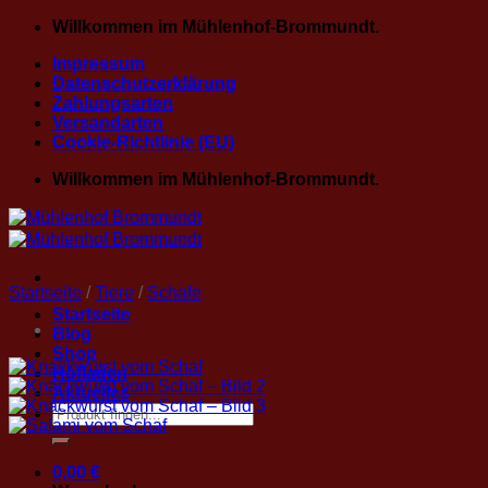
Zum
Willkommen im Mühlenhof-Brommundt.
Inhalt
Impressum
springen
Datenschutzerklärung
Zahlungsarten
Versandarten
Cookie-Richtlinie (EU)
Willkommen im Mühlenhof-Brommundt.
Startseite
/
Tiere
/
Schafe
Startseite
Blog
Shop
Hofladen
Aktuelles
Suche
nach:
0,00
€