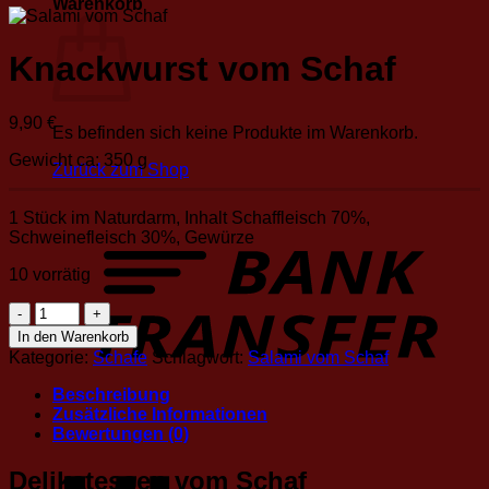
Warenkorb
Knackwurst vom Schaf
9,90
€
Es befinden sich keine Produkte im Warenkorb.
Gewicht ca: 350 g
Zurück zum Shop
1 Stück im Naturdarm, Inhalt Schaffleisch 70%,
Schweinefleisch 30%, Gewürze
10 vorrätig
Knackwurst
vom
In den Warenkorb
Schaf
Kategorie:
Schafe
Schlagwort:
Salami vom Schaf
Menge
Beschreibung
Zusätzliche Informationen
Bewertungen (0)
Delikatessen vom Schaf