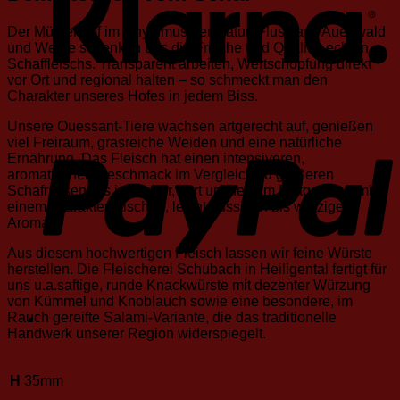
Der Mühlenhof im Rhythmus der Natur: Flusslauf, Auenwald
und Weide schenken uns die Frische und Qualität echten
Schaffleischs. Transparent arbeiten, Wertschöpfung direkt
vor Ort und regional halten – so schmeckt man den
Charakter unseres Hofes in jedem Biss.
Unsere Ouessant-Tiere wachsen artgerecht auf, genießen
viel Freiraum, grasreiche Weiden und eine natürliche
Ernährung. Das Fleisch hat einen intensiveren,
aromatischen Geschmack im Vergleich zu größeren
Schafrassen. Es ist mager, zart und fein im Fettgehalt – mit
einem charakteristischen, leicht nussigen bis würzigen
Aroma.
Aus diesem hochwertigen Fleisch lassen wir feine Würste
herstellen. Die Fleischerei Schubach in Heiligental fertigt für
uns u.a.saftige, runde Knackwürste mit dezenter Würzung
von Kümmel und Knoblauch sowie eine besondere, im
Rauch gereifte Salami-Variante, die das traditionelle
Handwerk unserer Region widerspiegelt.
H
35mm